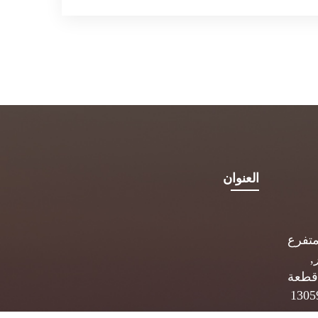
العنوان
متفرع
,
قطعة
 ب. 5834 الصفاة 13059