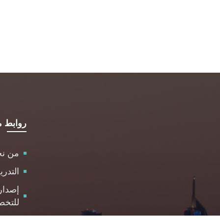
روابط م
من ن
التدر
إصدار
للتخط