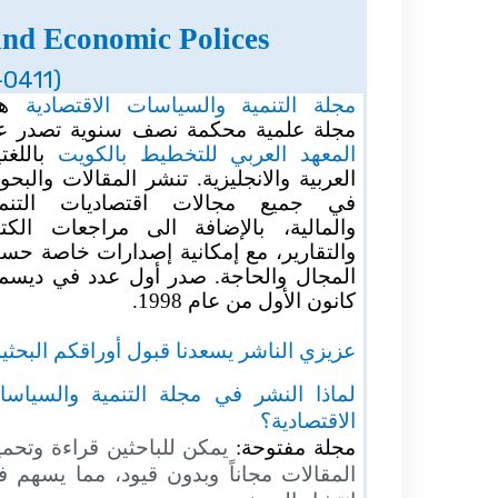
and Economic Polices
-0411)
مجلة التنمية والسياسات الاقتصادية
ه
مجلة علمية محكمة نصف سنوية تصدر ع
المعهد العربي للتخطيط بالكويت
باللغت
العربية والانجليزية. تنشر المقالات والبح
في جميع مجالات اقتصاديات التنمي
والمالية، بالإضافة الى مراجعات الكت
والتقارير، مع إمكانية إصدارات خاصة ح
المجال والحاجة. صدر أول عدد في ديسمب
كانون الأول من عام 1998.
عزيزي الناشر يسعدنا قبول أوراقكم البحثي.
لماذا النشر في مجلة التنمية والسياسا
الاقتصادية؟
مجلة مفتوحة:
يمكن للباحثين قراءة وتحم
المقالات مجاناً وبدون قيود، مما يسهم 