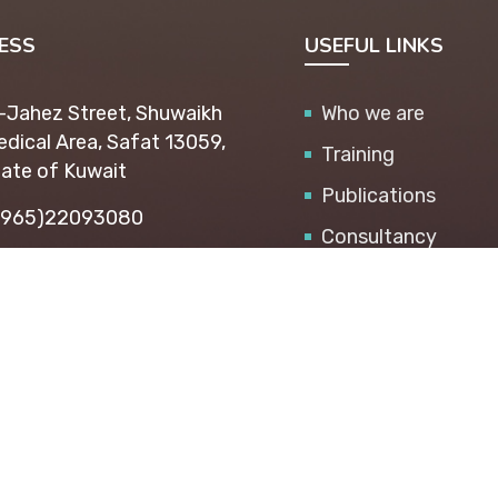
ESS
USEFUL LINKS
-Jahez Street, Shuwaikh
Who we are
dical Area, Safat 13059,
Training
ate of Kuwait
Publications
+965)22093080
Consultancy
i@api.org.kw
SMEs Center
Career