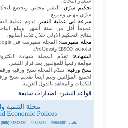
انتشار البحث.
تحكيم سرّي:
النشر مجاني ويخضع لتحكي
سرّي مهني وسريع.
سرعة في عملية النشر:
تدوم عملية الن
عموماً أقل من ستة أشهر، ويبلغ الباح
بنتائج التحكيم الاولي خلال ثلاث أسابيع.
oogle
المجلة مفهرسة في
مجلة مفهرسة:
.
ProQuest
و
،
scholar
EBSCO
الشهادة:
تقدّم المجلة شهادة الكتروني
موقّعة رقمياً للمؤلفين بعد قرار النشر.
نسخ ورقية:
تقدّم المجلة نسخ ورقية ورقم
لجميع المؤلفين ويتم أيضاً تقديم نسخ ورق
للكليات والمعاهد بالدول العربية.
اصدارات سابقة
-
قواعد النشر
مجلة التنمية و
nd Economic Polices
هاتف: 24844061 – 24848754 – 24843130 (965) / فاكس: 24842935 (965) / ص. ب. 5834