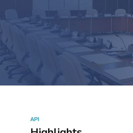
API
Highlights