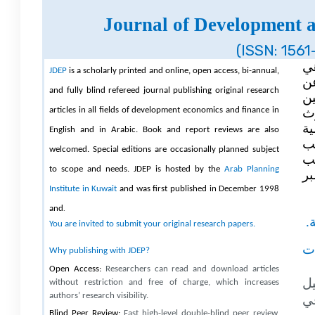
Journal of Development 
(ISSN: 1561
ي
JDEP
is a scholarly printed and online, open access, bi-annual,
ن
and fully blind refereed journal publishing original research
ين
articles in all fields of development economics and finance in
وث
ة
English and in Arabic. Book and report reviews are also
ب
welcomed. Special editions are occasionally planned subject
سب
to scope and needs. JDEP is hosted by the
Arab Planning
ر
Institute in Kuwait
and
was first published in December 1998
.
and
ة
You are invited to submit your original research papers.
ت
Why publishing with JDEP?
Open Access:
Researchers can read and download articles
يل
without restriction and free of charge, which increases
authors’ research visibility.
في
Blind Peer Review:
Fast high-level double-blind
peer review,