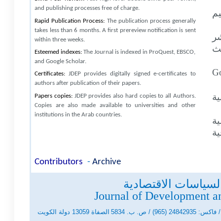
and publishing processes free of charge.
م
Rapid Publication Process:
The publication process generally
takes less than 6 months. A first prereview notification is sent
شر
within three weeks.
ث
Esteemed indexes:
The Journal is indexed in
ProQuest, EBSCO,
and Google Scholar.
G
Certificates:
JDEP provides digitally signed e-certificates to
authors after publication of their papers.
ة
Papers copies:
JDEP provides also hard copies to all Authors.
Copies are also made available to universities and other
institutions in the Arab countries.
ية
ية
Contributors
-
Archive
السياسات الاقتصادية
Journal of Development a
الصفاة 13059 دولة الكويت