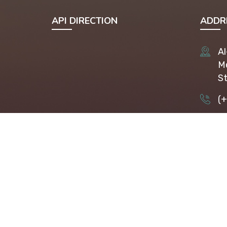
API DIRECTION
ADDR
Al
Me
St
(
ap