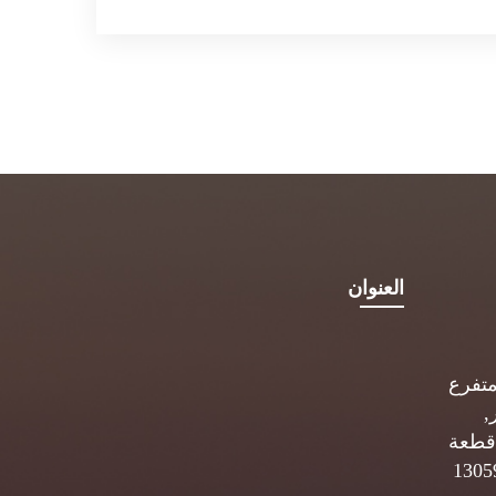
العنوان
متفرع
,
قطعة
 ب. 5834 الصفاة 13059