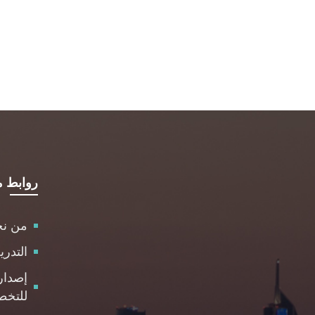
روابط م
من ن
التدر
إصدار
للتخط