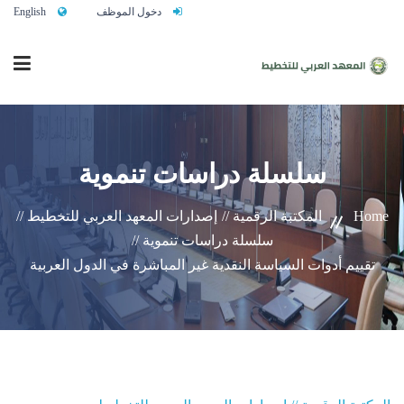
دخول الموظف
English
الرئيسية
سلسلة دراسات تنموية
من نحن
Home
المكتبة الرقمية //
إصدارات المعهد العربي للتخطيط //
سلسلة دراسات تنموية //
خدماتنا
تقييم أدوات السياسة النقدية غير المباشرة في الدول العربية
تواصلوا معنا
النشاط التدريبي السنوي 2027/2026