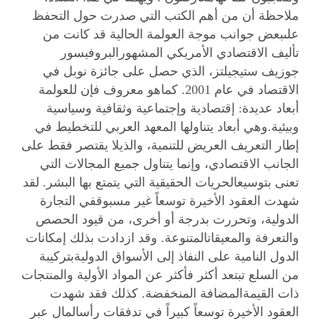
ملاحظة أن من أهم الكتب التي صدرت حول التحفظ
علىبعض جوانب موجة العولمة الحالية قد كانت من
تأليف الاقتصادي الأمريكي المشهورالبروفيسور
جوزيف ستيجيلتز، الذي حصل على جائزة نوبل في
الاقتصاد في عام 2001. كماهو معروف فإن للعولمة
أبعاد عديدة: إقتصادية وإجتماعية وثقافية وسياسية
وبيئية.وهي أبعاد يتناولها المعهد العربي للتخطيط في
إطار التعريف العريض للتنمية، والذيلا يقتصر فقط على
الجانب الاقتصادي، وإنما يتناول جميع المجالات التي
تعنى بتوسيعالحريات الحقيقية التي يتمتع بها البشر. لقد
شهدت العقود الأخيرة توسعاً غير مسبوقفي التجارة
الدولية، وتحررت بدرجة أو أخرى، من قيود الحصص
والتعرفة والمعيقاتالمتنوعة. وقد ازدادت بذلك إمكانات
الدول النامية على النفاذ إلى الأسواق الدوليةبتركيبة
من السلع تبتعد أكثر فأكثر عن المواد الأولية والمنتجات
ذات القيمةالمضافة المنخفضة. كذلك فقد شهدت
العقود الأخيرة توسعاً كبيراً في تدفقات رأسالمال عبر