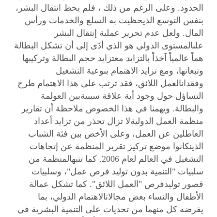
الحدود. وعلى الرغم من ذلك ، فلم يحظ انتقال البشر،
بنفس التوسع الذيحظيت به السلع والخدمات ورأس
المال. ولعل عدم تحرير عملية إنتقال البشر
علىالمستوى الدولي هو الذي أدّى إلى أن تشكل البطالة
هماً عالمياً آخذاً بالتزايد معتزايد حجم البطالة وتركيبها
وتبعاتها، ومع تزايد الاهتمام بنوعية التشغيل
وفقدانالعمل اللائق، فقد ترتب على هذا الاهتمام طرح
التساؤل حول وجود أية علاقة سببيةبين العولمة
والبطالة. ويهمنا في هذا الخصوص ملاحظة أن تقارير
منظمة العمل الدوليةلا تزال تحذر من تزايد أعداد
العاطلين عن العمل، وعلى الأخص بين فئة الشباب
الذينكانوا موضع تركيز تقرير المنظمة عن إتجاهات
التشغيل في العالم لعام 2006. كما تنبهالمنظمة من
سلبيات "التنمية بدون توليد فرص عمل"، وسلبيات
قصور توليدفرص "العمل اللائق". كما تشكل عمالة
الأطفال والنساء بعض مجالاتالاهتمام الدولي، بما
يفرضه كل منهما من تحديات على التنمية البشرية في