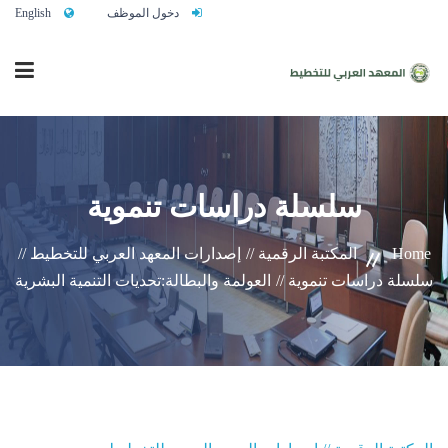
دخول الموظف
English
الرئيسية
سلسلة دراسات تنموية
من نحن
Home
المكتبة الرقمية //
إصدارات المعهد العربي للتخطيط //
سلسلة دراسات تنموية //
العولمة والبطالة:تحديات التنمية البشرية
خدماتنا
تواصلوا معنا
النشاط التدريبي السنوي 2027/2026