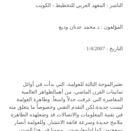
الناشر :
المعهد العربي للتخطيط - الكويت
المؤلفون :
د.محمد عدنان وديع
التاريخ :
1/4/2007
تعتبرالموجة الثالثة للعولمة، التي بدأت في أوائل
ثمانينات القرن الماضي، من أهمالظواهر العالمية
المعاصرة التي عرفت جدلاً واسعاً. وظاهرة العولمة
ليست جديدة،لكن التقدم التقني وخصوصاً ما يتعلق منه
في تقنية المعلومات والاتصالات قد وضعلهذه الظاهرة
ملامح جديدة وسرعة فائقة الانتشار. وللعولمة أنصار
ومعجبون كما لهامعارضون . ويهمنا في هذا الصدد،