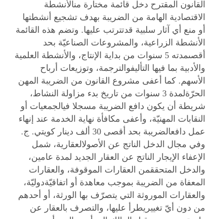
القانون المقترح دخل قائمة مختارة منالأنشطة
الاقتصادية الهامة من الضريبة بهدف تشجيع أنشطتها
أو منع أي آثار سلبية قدتترتب عليها. وتضم هذه القائمة
الأنشطة الزراعية، والمشروعات الصناعيّة بحد
أقصىمدته 5 سنوات من بداية الإنتاج، والأنشطة العلمية
والأدبية بما فيها التأليفوالترجمة، وتوزيعات أرباح
الأسهم. كما أعفى مشروع القانون من الضريبة المهن
الحرّةلمدة 3 سنوات من تاريخ بدء مزاولة النشاط،
شريطة أن يكون دافع الضريبة مسجلا فيالجمعيات أو
النقابات المهنيّة، وأعفى مكافأة نهاية الخدمة عند إنهاء
عمل دافعالضريبة بحد أقصى 30 ألف دينار كويتي. ج‌.
وفي مجال الدخل الناتج عن الأصولالعقارية، شمل
الإعفاء الإيجار الناتج عن العقار الجديد لمدة عامين،
والدخل المتحققمن العقارات الموقوفة، والعقارات
المعفاة من الضريبة بموجب معاهدة أو اتفاقيّةدوليّة،
والعقارات الموروثة التي يتصرّف بها الورثة، أو أحدهم
من دون أيّ تغييريطرأ عليها، والتصرف بالعقار عن