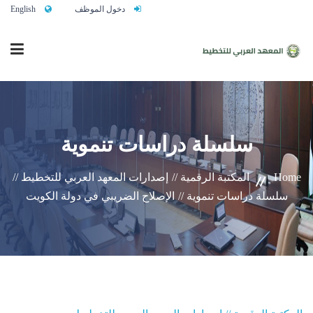
دخول الموظف
English
الرئيسية
سلسلة دراسات تنموية
من نحن
Home
المكتبة الرقمية //
إصدارات المعهد العربي للتخطيط //
سلسلة دراسات تنموية //
الإصلاح الضريبي في دولة الكويت
خدماتنا
تواصلوا معنا
النشاط التدريبي السنوي 2027/2026