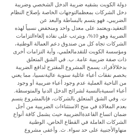
دولة الكويت بشقيه ضريبة الدخل الشخصي وضريبة
دخل الشركات بمعظمالتوجهات الخاصة بإصلاح النظام
الضريبي، فهو يتسم بالبساطة والبعد عن
التعقيد،ويعتمد على معدل واحد ومنخفض نسبياً لهذه
الضريبة وهو 10%، ويترتب على نفاذه إلغاءالتزامات
الشركات تجاه كل من صندوق دعم العمالة الوطنية،
ومؤسسة الكويت للتقدمالعلمي، وأية التزامات أخرى
ذات صفة ضريبية عامة. ب‌. في الشق المتعلق
بدخلالأفراد، يسمح المشروع المقترح لدافع الضريبة
بخصم نفقات أعباء عائلية سنوية عاليةنسبيا، مما يعني
من الناحية العملية عدم وجود أعباء ضريبية أو وجود
أعباء اسميةبالنسبة لشرائح الدخل الدنيا والمتوسطة.
ت‌. وفي الشق المتعلق بالشركات، فإنالمشروع يتسم
بعدم المغالاة في منح الاستثناءات الضريبية من أجل
ضمان اتساع القاعدةالضريبية حيث يشمل كافة أنواع
الشركات العاملة في القطاع الخاص، الوطنية
منهاوالأجنبية على حد سواء. ث‌. وأعفى مشروع