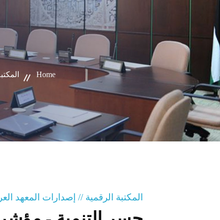
Home
المكتبة
المكتبة الرقمية // إصدارات المعهد ال
جسر التنمية - مؤشرا