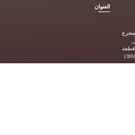
العنوان
متفرع
,
قطعة
 ب. 5834 الصفاة 13059