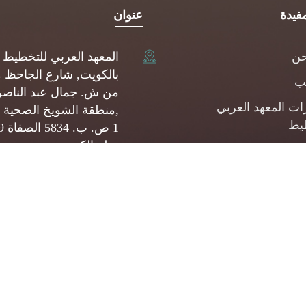
فيدة
عنوان
حن
المعهد العربي للتخطيط
بالكويت, شارع الجاحظ 
يب
من ش. جمال عبد الناصر
ات المعهد العربي
,منطقة الشويخ الصحية 
يط
1 ص.
دولة الكويت
شارات
(+965) 22093080
المشروعات الصغيرة
وسطة
api@api.org.kw
ئف