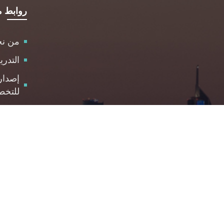
روابط م
من ن
التدر
إصدار
للتخط
الاست
مركز 
والمت
الوظا