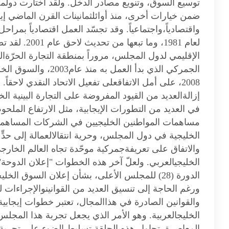
توسيع السوق، وتنويع مصادر الدخل. ولقد اختارت دولمجل
ضمن خيارات أخرى، منذ أوائلثمانينات القرن الماضي إيمانا
واقتصادياً،واجتماعياً. وقد تجسّد العمل اقتصادياً بمراحل
لعام 1981، وما
الجمركي الذي بدأ العمل
2008، على أمل الاتفاقعلى تفعيل الاتحاد النقدي لاحقا
إزالةالعديد من القيود المفروضة على التجارة البينية ال
في العديد من التطورات الإيجابية، مثل الارتفاع الملحوظ
مساهمات المواطنين الخليجيين في الشركات المساهمةا
الخليجية في دول المجلس، وحرية انتقالالعمالة إلى حدٍّ
والاتفاق على تعريفةجمركية موحّدة تجاه العالم الخار
ورغم الحاجة إلى تنسيق العديد من القوانينوالإجراءات لت
والقوانين الصادرة في هذاالمجال، تعتبر خطوات إيجاب
الخليجالعربية. وهو الأمر الذي يجعل تجربة هذا المجلس
المعاصرة. تحاول هذه الحلقة تسليط الضوء على تجربة