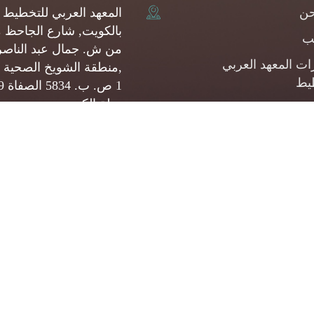
حن
المعهد العربي للتخطيط
بالكويت, شارع الجاحظ 
يب
من ش. جمال عبد الناصر
ات المعهد العربي
,منطقة الشويخ الصحية 
يط
1 ص.
دولة الكويت
شارات
(+965) 22093080
المشروعات الصغيرة
وسطة
api@api.org.kw
ئف
© 2026 جميع الحقوق محفوظة. المعهد العربي