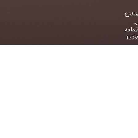
متفرع
,
قطعة
 ب. 5834 الصفاة 13059