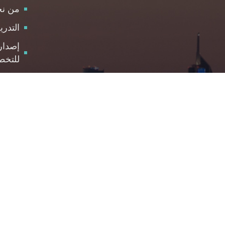
من ن
التدر
إصدار
للتخط
الاست
مركز 
والمت
الوظا