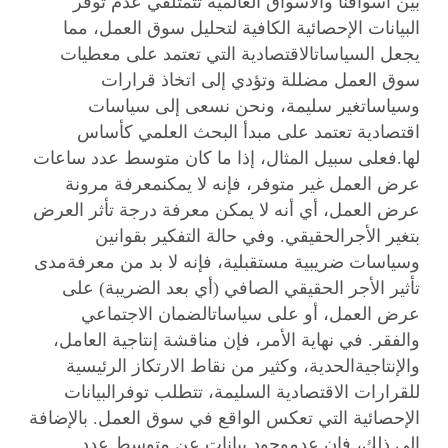
بين أسواقنا والأسواق العالمية تتمثلفي عدم توفر
البيانات الإحصائية الكافية لتحليل سوق العمل، مما
يجعل السياساتالاقتصادية التي تعتمد على معطيات
سوق العمل مضللة وتؤدي إلى اتخاذ قرارات
وسياساتغير سليمة، ونحن نسعى إلى سياسات
اقتصادية تعتمد على مبدأ البحث العلمي كأساس
لها.فعلى سبيل المثال، إذا ما كان متوسط عدد ساعات
عرض العمل غير متوفر، فإنه لا يمكنمعرفة مرونة
عرض العمل، أي أنه لا يمكن معرفة درجة تأثر العرض
بتغير الأجرالحقيقي. وفي حالة التفكير بقوانين
وسياسات ضريبية مستقبلية، فإنه لا بد من معرفةمدى
تأثير الأجر الحقيقي الصافي (أي بعد الضريبة) على
عرض العمل، أو على سياساتالضمان الاجتماعي
والفقر. في نهاية الأمر، فإن مناقشة إنتاجية العامل،
والإنتاجيةالحدية، وكثير من نقاط الارتكاز الرئيسية
للقرارات الاقتصادية السليمة، تتطلب توفرالبيانات
الإحصائية التي تعكس الواقع في سوق العمل. بالإضافة
إلى ذلك، فإن عدموجود بيانات عن متوسط عدد