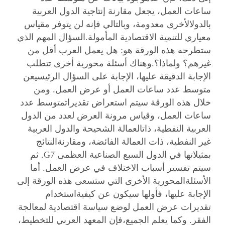
ساعات العمل، يجعل مقارنة إنتاجية الدول العربية
بالدولالأخرى معدومة، وبالتالي فإنه لن يتوفر مقياس
معياري للتنمية الاقتصادية المأمولة.السؤال المهم الذي
ستطرحه هذه الورقة هو: هل يعمل العرب أقل من
غيرهم؟ ولماذا؟.وهناك أسئلة محورية أخرى تتطلب
الإجابة الدقيقة عليها، الإجابة على السؤال الرئيسيعن
متوسط عدد ساعات العمل أو عرض العمل. ومن
خلال هذه الورقة سيتم استعراض تقديراتمتوسط عدد
ساعات العمل، وقياس مرونة العرض لعدد من الدول
العربية النفطية، ذاتالعمالة الشحيحة والدول العربية
غير النفطية، ذات العمالة الفائضة، ومقارنةالنتائج
بمثيلاتها في الدول السبع الصناعية العظمى
G7
. ثم
سيتم تفسير أسباب الاختلاف في عرض العمل. أما
الأسئلةالمحورية الأخرى التي ستسعى هذه الورقة إلى
الإجابة عليها، فأولها سيكون عن كيفيةاستخدام
تقديرات عرض العمل لوضع سياسة اقتصادية لمعالجة
الفقر. وكما يعلم الجميع،فإن المعهد العربي للتخطيط،