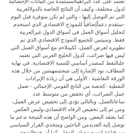
تعتمد على عدد البراهينالمستمدة من البيانات الإحصائية
لدول مختلفة، وكيف أن النتائج الخاصة بالدولالعربية
التي تم التوصل إليها - والتي لم تكن متوفرة قبل اليوم
-ستقدم دعماًإضافياً للنموذج الاقتصادي الذي استخدم
لتحليل أسواق العمل في أسواق الدول غيرالعربية
فقط. وسيتبين للجميع النموذج الاقتصادي الذي تم
تطويره لعرض العمل، لكييتلاءم مع أسواق العمل التي
ليس فيها ضرائب، كدول الخليج العربي التي تعتمد
علىالنفط كمصدر أساسي للتنمية الاقتصادية. في نهاية
المطاف، نود الإشارة إلى نتيجتينمهمتين من خلال هذه
الورقة النقاشية : الأولى هي أن زيادة الإيرادات
النفطية -كحصة من الناتج القومي الإجمالي - تعمل
عمل الضرائب، أي تخفض من متوسط عدد
ساعاتالعمل، وبالتالي تؤدي إلى تخفيض عرض العمل،
ومن ثم إلى تخفيض الرفاه الاقتصادي،وليس العكس
كما يعتقد البعض. ومن الواضح أن هذه النتيجة تدعم ما
توصل إليه العديدمن الباحثين ومتخذي القرار السياسي
من قناعة لتنويع مصادر الدخل. كما أن هذهالنتيجة