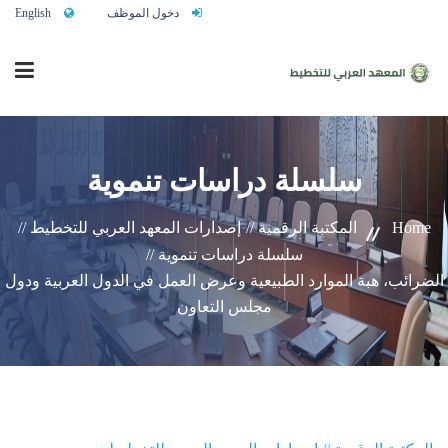
دخول الموظف
English
الرئيسية
سلسلة دراسات تنموية
من نحن
Home
المكتبة الرقمية //
إصدارات المعهد العربي للتخطيط //
سلسلة دراسات تنموية //
الضرائب، هبة الموارد الطبيعية وعرض العمل في الدول العربية ودول
خدماتنا
مجلس التعاون
تواصلوا معنا
النشاط التدريبي السنوي 2027/2026