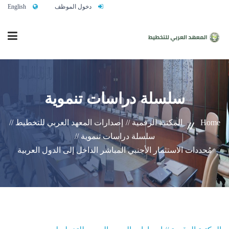
دخول الموظف
English
الرئيسية
سلسلة دراسات تنموية
من نحن
Home
المكتبة الرقمية //
إصدارات المعهد العربي للتخطيط //
سلسلة دراسات تنموية //
خدماتنا
مُحددات الاستثمار الأجنبي المباشر الداخل إلى الدول العربية
تواصلوا معنا
النشاط التدريبي السنوي 2027/2026