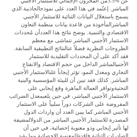
عن %3.5من المخزون الإجمالي للاستثمار الأجنبي
المباشر. إعتُمد في هذا العدد على نموذجالجاذبية الذي
يسمح باستغلال البيانات الثنائية للاستثمار الأجنبي
المباشرالمأخوذة من قاعدة بيانات منظمة التعاون
الاقتصادي والتنمية. يوضح نتائج هذا العددأن مُحددات
الاستثمار الأجنبي المباشر تتماشى مع معظم
الطروحات النظرية فضلاً عنالنتائج التطبيقية السابقة.
فقد أكد على أن المحددات التقليدية للاستثمار
الأجنبيالمباشر الداخل من حجم الاقتصاد والانفتاح
التجاري ومعدل النمو، تؤثر إيجاباً علىالاستثمار الأجنبي
المباشر. كذلك فقد تبين أن للبيئة المؤسسية والبنية
التحتيةوتوافر العمالة الماهرة وقع إيجابي على
الاستثمار الأجنبي المباشر، في حين يلعبمعدل الضرائب
المفروضة على الشركات دوراً سلبياً على الاستثمار
الأجنبي المباشر.كما يبين العدد أن واردات الدول
المصدرة للاستثمار الأجنبي المباشر من الدولالمضيفة
لها تأثير إيجابي وذو معنوية إحصائية، في حين أن
الصادرات الثنائية فاقدةللمعنوية الإحصائية مما يؤيد