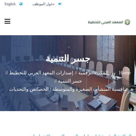
دخول الموظف
English
الرئيسية
جسر التنمية
من نحن
Home
المكتبة الرقمية //
إصدارات المعهد العربي للتخطيط //
جسر التنمية //
خدماتنا
تنافسية المنشآت الصغيرة والمتوسطة : الخصائص والتحديات
تواصلوا معنا
النشاط التدريبي السنوي 2027/2026