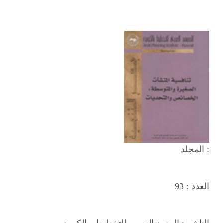
المجلد :
العدد :
93
الناشر :
المعهد العربي للتخطيط - الكويت