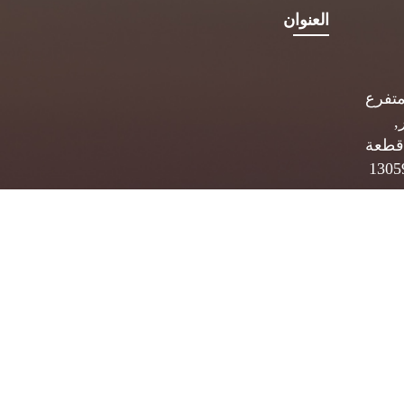
العنوان
متفرع
,
قطعة
 ب. 5834 الصفاة 13059