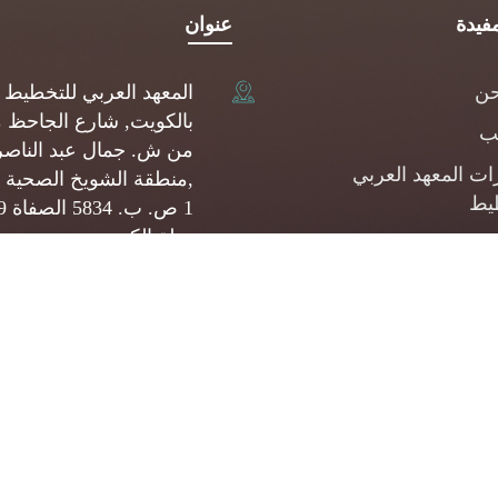
فيدة
عنوان
حن
المعهد العربي للتخطيط
بالكويت, شارع الجاحظ 
يب
من ش. جمال عبد الناصر
ات المعهد العربي
,منطقة الشويخ الصحية 
يط
1 ص.
دولة الكويت
شارات
(+965) 22093080
المشروعات الصغيرة
وسطة
api@api.org.kw
ئف