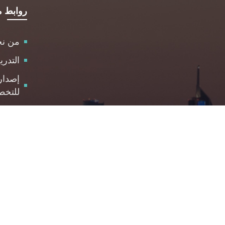
روابط م
من ن
التدر
إصدار
للتخط
الاست
مركز 
والمت
الوظا