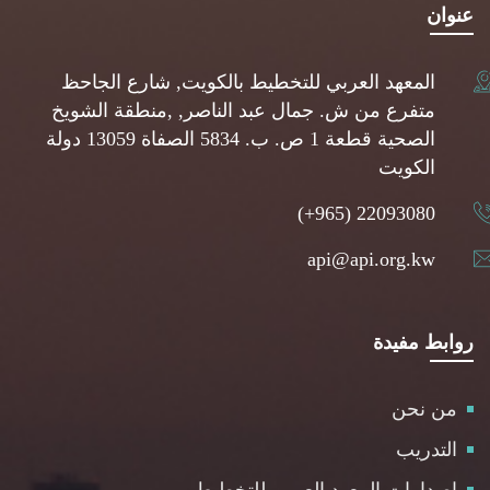
عنوان
المعهد العربي للتخطيط بالكويت, شارع الجاحظ
متفرع من ش. جمال عبد الناصر, ,منطقة الشويخ
الصحية قطعة 1 ص. ب. 5834 الصفاة 13059 دولة
الكويت
(+965) 22093080
api@api.org.kw
روابط مفيدة
من نحن
التدريب
إصدارات المعهد العربي للتخطيط