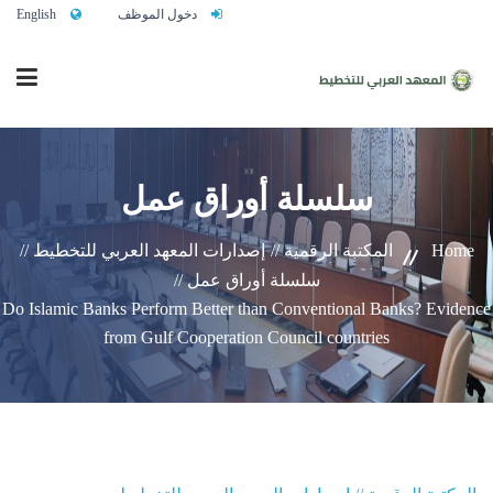
دخول الموظف
English
الرئيسية
سلسلة أوراق عمل
من نحن
Home
المكتبة الرقمية //
إصدارات المعهد العربي للتخطيط //
سلسلة أوراق عمل //
Do Islamic Banks Perform Better than Conventional Banks? Evidence
خدماتنا
from Gulf Cooperation Council countries
تواصلوا معنا
النشاط التدريبي السنوي 2027/2026