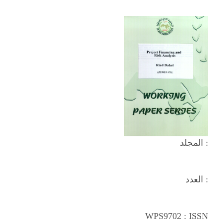
المجلد :
العدد :
WPS9702
: ISSN