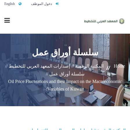
دخول الموظف
English
الرئيسية
سلسلة أوراق عمل
من نحن
Home
المكتبة الرقمية //
إصدارات المعهد العربي للتخطيط //
سلسلة أوراق عمل //
Oil Price Fluctuations and their Impact on the Macroeconomic
خدماتنا
Variables of Kuwait:
تواصلوا معنا
النشاط التدريبي السنوي 2027/2026