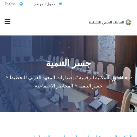
دخول الموظف
English
الرئيسية
جسر التنمية
من نحن
Home
المكتبة الرقمية //
إصدارات المعهد العربي للتخطيط //
جسر التنمية //
المخاطر الاجتماعية
خدماتنا
تواصلوا معنا
النشاط التدريبي السنوي 2027/2026