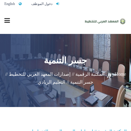
دخول الموظف
English
الرئيسية
جسر التنمية
من نحن
Home
المكتبة الرقمية //
إصدارات المعهد العربي للتخطيط //
جسر التنمية //
التعليم الريادي
خدماتنا
تواصلوا معنا
النشاط التدريبي السنوي 2027/2026