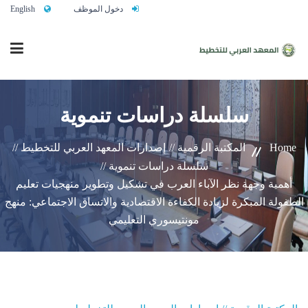
دخول الموظف
English
الرئيسية
سلسلة دراسات تنموية
Home
المكتبة الرقمية //
إصدارات المعهد العربي للتخطيط //
من نحن
سلسلة دراسات تنموية //
أهمية وجهة نظر الآباء العرب في تشكيل وتطوير منهجيات تعليم
خدماتنا
الطفولة المبكرة لزيادة الكفاءة الاقتصادية والاتساق الاجتماعي: منهج
مونتيسوري التعليمي
تواصلوا معنا
النشاط التدريبي السنوي 2027/2026