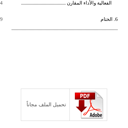
14
الفعالية والأداء المقارن .......................................
19
6.
الختام
.............................................................................................
تحميل الملف مجاناً