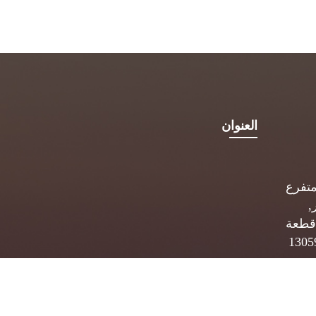
العنوان
متفرع
,
قطعة
 ب. 5834 الصفاة 13059