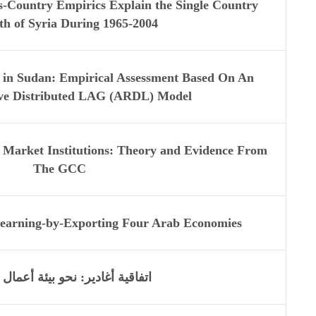
Country Empirics Explain the Single Country
h of Syria During 1965-2004?
 in Sudan: Empirical Assessment Based On An
ive Distributed LAG (ARDL) Model
arket Institutions: Theory and Evidence From
The GCC
 Learning-by-Exporting Four Arab Economies
اتفاقية أغادير: نحو بيئة أعما