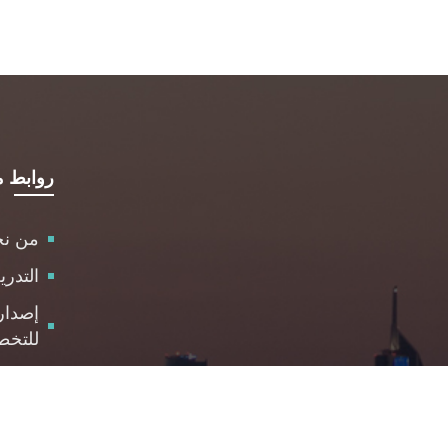
روابط م
من ن
التدر
إصدار
للتخط
الاست
مركز 
والمت