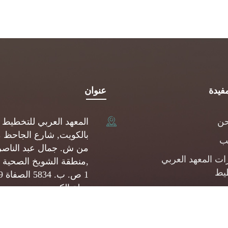
فيدة
عنوان
حن
المعهد العربي للتخطيط
بالكويت, شارع الجاحظ 
يب
من ش. جمال عبد الناصر
ات المعهد العربي
,منطقة الشويخ الصحية 
يط
1 ص.
دولة الكويت
شارات
(+965) 22093080
المشروعات الصغيرة
وسطة