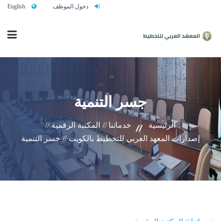
دخول الموظف
English
الرئيسية
جسر التنمية
من نحن
الرئيسية
خدماتنا //
المكتبة الرقمية //
إصدارات المعهد العربي للتخطيط بالكويت //
جسر التنمية
خدماتنا
تواصلوا معنا
النشاط التدريبي السنوي 2027/2026