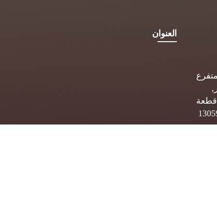
العنوان
متفرع
,
قطعة
 ب. 5834 الصفاة 13059