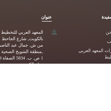
فيدة
عنوان
حن
المعهد العربي للتخطيط
بالكويت, شارع الجاحظ 
يب
من ش. جمال عبد الناصر
ات المعهد العربي
,منطقة الشويخ الصحية 
يط
1 ص.
دولة الكويت
شارات
(+965) 22093080
المشروعات الصغيرة
وسطة
api@api.org.kw
ئف