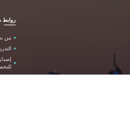
روابط م
من ن
التدر
إصدار
للتخط
الاست
مركز 
والمت
الوظا